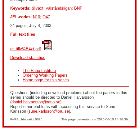
Keywords:
tillväxt
;
välståndsligan
;
BNP
JEL-codes:
N10
;
O47
24 pages, July 4, 2003
Full text files
re_tillv%E4xt.pdf
Download statistics
The Ratio Institute
Ordering Working Papers
Home page for this series
Questions (including download problems) about the papers in this
series should be directed to Daniel Halvarsson
(
daniel.halvarsson@ratio.se
)
Report other problems with accessing this service to Sune
Karlsson (
sune.karlsson@oru.se
).
RePEc:hhs:ratioi:0026
This page generated on 2026-06-10 14:30:36.