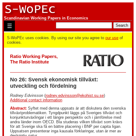
Scandinavian Working Papers in Economics
☰
S-WoPEc uses cookies. By using our site you agree to
our use
of
cookies.
Ratio Working Papers,
The Ratio Institute
No 26: Svensk ekonomisk tillväxt:
utveckling och fördelning
Rodney Edvinsson
(
rodney.edvinsson@ekohist.su.se
)
Additional contact information
Abstract:
Syftet med denna uppsats är att diskutera den svenska
tillväxtproblematiken. Tyngdpunkt läggs på Sveriges tillväxt och
konjunkturväxlingar i ett längre perspektiv och i jämförelse med
andra länder inom OECD. Bla studeras vilken tillväxt som krävs
för att Sverige ska få en bättre placering i BNP per capita ligan.
Uppsatsen presenterar inga kausala förklaringar, utan är mer av
deskriptiv natur.