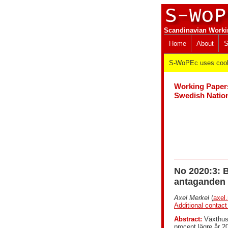
Scandinavian Worki
Home
About
S
S-WoPEc uses cooki
Working Paper
Swedish Nation
No 2020:3: 
antaganden 
Axel Merkel
(
axel
Additional contact
Abstract:
Växthusg
procent lägre år 2