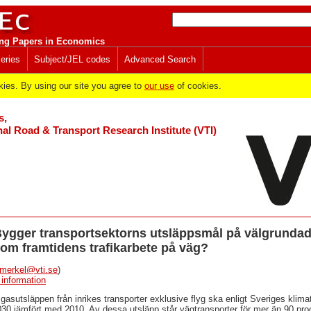
ng Papers in Economics
eries
Subject/JEL codes
Advanced Search
es. By using our site you agree to
our use
of cookies.
s,
al Road & Transport Research Institute (VTI)
Bygger transportsektorns utsläppsmål på välgrunda
om framtidens trafikarbete på väg?
.merkel@vti.se
)
 information
asutsläppen från inrikes transporter exklusive flyg ska enligt Sveriges klima
030 jämfört med 2010. Av dessa utsläpp står vägtransporter för mer än 90 proc