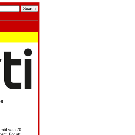
de
tmål vara 70
ent. För att