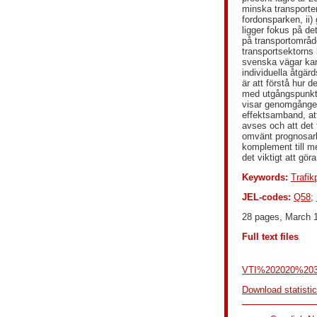
minska transporter
fordonsparken, ii) 
ligger fokus på de
på transportområde
transportsektorns 
svenska vägar kan 
individuella åtgär
är att förstå hur 
med utgångspunkt i
visar genomgången
effektsamband, att
avses och att det 
omvänt prognosarbe
komplement till mer
det viktigt att gö
Keywords:
Trafik
JEL-codes:
Q58
;
28 pages, March 
Full text files
VTI%202020%203
Download statisti