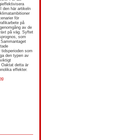
ieffektivisera
 I den här artikeln
 klimatambitioner
enarier för
rafikarbete på
en genomgång av de
växt på väg. Syftet
basprognos, som
xt. Sammantaget
ttade
r tidsperioden som
säga den typen av
viktigt
. Oaktat detta är
nolika effekter.
ng