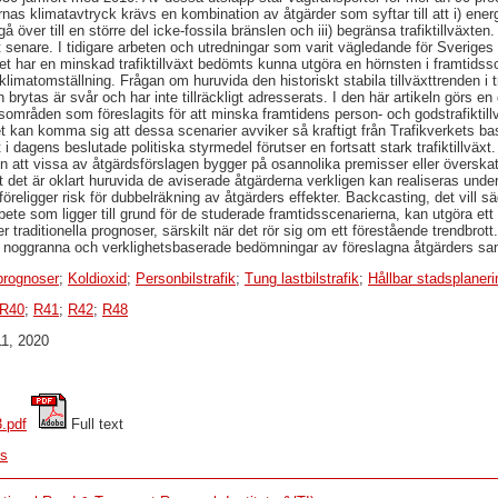
nas klimatavtryck krävs en kombination av åtgärder som syftar till att i) energ
gå över till en större del icke-fossila bränslen och iii) begränsa trafiktillväxten.
t senare. I tidigare arbeten och utredningar som varit vägledande för Sveriges
t har en minskad trafiktillväxt bedömts kunna utgöra en hörnsten i framtidssc
klimatomställning. Frågan om huruvida den historiskt stabila tillväxttrenden i t
brytas är svår och har inte tillräckligt adresserats. I den här artikeln görs 
dsområden som föreslagits för att minska framtidens person- och godstrafiktill
det kan komma sig att dessa scenarier avviker så kraftigt från Trafikverkets 
 dagens beslutade politiska styrmedel förutser en fortsatt stark trafiktillvä
 att vissa av åtgärdsförslagen bygger på osannolika premisser eller överska
 det är oklart huruvida de aviserade åtgärderna verkligen kan realiseras unde
föreligger risk för dubbelräkning av åtgärders effekter. Backcasting, det vill 
te som ligger till grund för de studerade framtidsscenarierna, kan utgöra ett 
 traditionella prognoser, särskilt när det rör sig om ett förestående trendbrott
ra noggranna och verklighetsbaserade bedömningar av föreslagna åtgärders san
prognoser
;
Koldioxid
;
Personbilstrafik
;
Tung lastbilstrafik
;
Hållbar stadsplaneri
R40
;
R41
;
R42
;
R48
11, 2020
.pdf
 Full text
cs